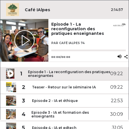
Café IAlpes
2
:
14
:
57
Episode 1 - La
reconfiguration des
pratiques enseignantes
PAR
CAFÉ IALPES 74
Utilisez les flèches gauche ou dro
Utili
00
:
00
/
00
:
00
Episode 1 - La reconfiguration des pratiques
1
09
:
22
enseignantes
2
09
:
22
Teaser - Retour sur le séminaire IA
3
22
:
53
Episode 2 - IA et éthique
Episode 3 - IA et formation des
4
30
:
09
enseignants
5
31
:
05
Episode 4 - IA et edtech