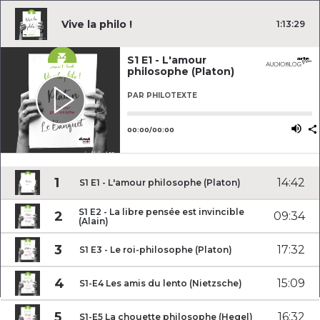
Vive la philo !
1
:
13
:
29
S1 E1 - L'amour
philosophe (Platon)
PAR
PHILOTEXTE
Utilisez les flèches gauche ou dro
Utili
00
:
00
/
00
:
00
1
14
:
42
S1 E1 - L'amour philosophe (Platon)
S1 E2 - La libre pensée est invincible
2
09
:
34
(Alain)
3
17
:
32
S1 E3 - Le roi-philosophe (Platon)
4
15
:
09
S1-E4 Les amis du lento (Nietzsche)
5
16
:
32
S1-E5 La chouette philosophe (Hegel)