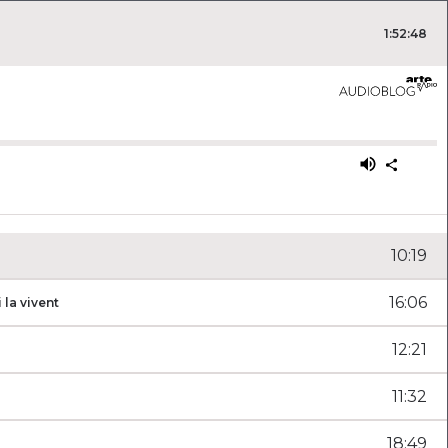
1
:
52
:
48
es sauts de 10 secondes) ou cliquez pour modifier la posi
Utilisez le
10
:
19
16
:
06
 la vivent
12
:
21
11
:
32
18
:
49