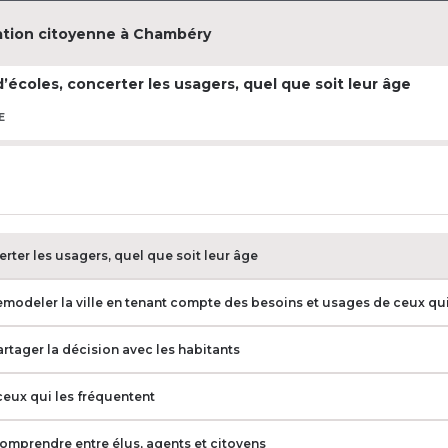
cation citoyenne à Chambéry
d’écoles, concerter les usagers, quel que soit leur âge
E
e pour naviguer dans la piste (Majuscule + flèches pour d
rter les usagers, quel que soit leur âge
emodeler la ville en tenant compte des besoins et usages de ceux qui
artager la décision avec les habitants
ceux qui les fréquentent
comprendre entre élus, agents et citoyens