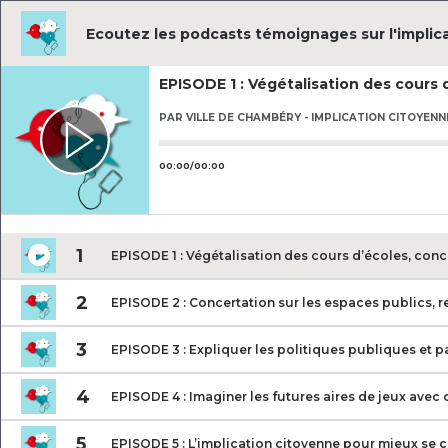
Ecoutez les podcasts témoignages sur l'impli
EPISODE 1 : Végétalisation des cours 
PAR
VILLE DE CHAMBÉRY - IMPLICATION CITOYENN
Utilisez les flèches gauche ou droit
00
:
00
/
00
:
00
1
EPISODE 1 : Végétalisation des cours d’écoles, conce
2
EPISODE 2 : Concertation sur les espaces publics, r
3
EPISODE 3 : Expliquer les politiques publiques et p
4
EPISODE 4 : Imaginer les futures aires de jeux avec 
5
EPISODE 5 : L’implication citoyenne pour mieux se 