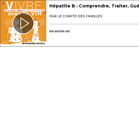
Hépatite B : Comprendre, Traiter, Gué
PAR
LE COMITÉ DES FAMILLES
Utilisez les flèches gauche ou droit
00
:
00
/
00
:
00