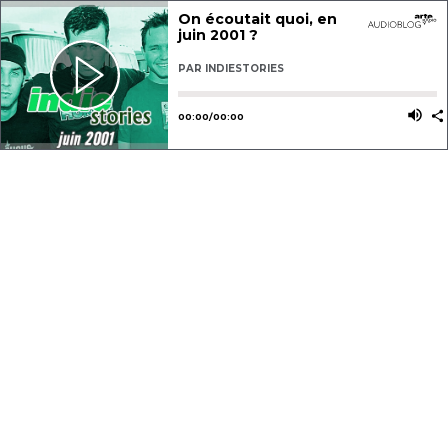
On écoutait quoi, en
juin 2001 ?
PAR
INDIESTORIES
Utilisez les flèches gauche ou dro
Utili
00
:
00
/
00
:
00