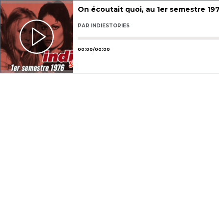
On écoutait quoi, au 1er semestre 19
PAR
INDIESTORIES
Utilisez les flèches gauche ou droit
00
:
00
/
00
:
00