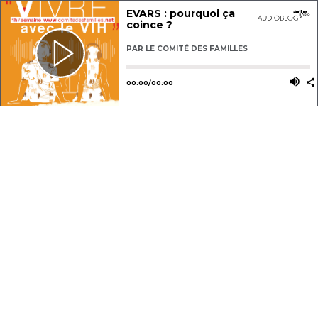
EVARS : pourquoi ça
coince ?
PAR
LE COMITÉ DES FAMILLES
Utilisez les flèches gauche ou dro
Utili
00
:
00
/
00
:
00