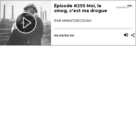
Épisode #255 Moi, le
smog, c'est ma drogue
PAR
MINUITDECOUSU
Utilisez les flèches gauche ou dro
Utili
00
:
00
/
00
:
00