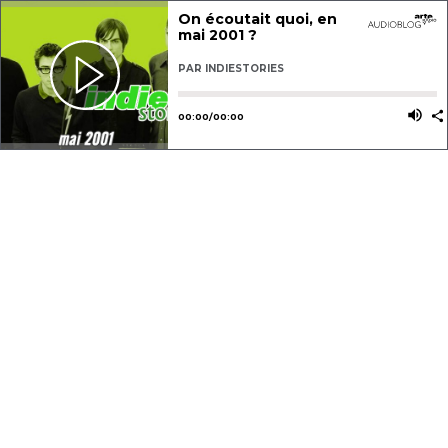
On écoutait quoi, en
mai 2001 ?
PAR
INDIESTORIES
Utilisez les flèches gauche ou dro
Utili
00
:
00
/
00
:
00