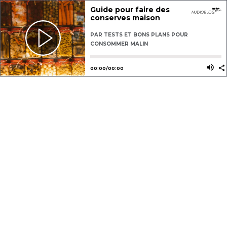
Guide pour faire des
conserves maison
PAR
TESTS ET BONS PLANS POUR
CONSOMMER MALIN
Utilisez les flèches gauche ou dro
Utili
00
:
00
/
00
:
00