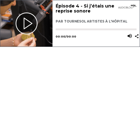
Épisode 4 - Si j’étais une
reprise sonore
PAR
TOURNESOL ARTISTES À L'HÔPITAL
Utilisez les flèches gauche ou dro
Utili
00
:
00
/
00
:
00