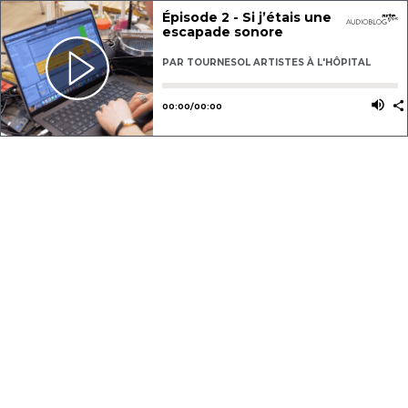
Épisode 2 - Si j’étais une
escapade sonore
PAR
TOURNESOL ARTISTES À L'HÔPITAL
Utilisez les flèches gauche ou dro
Utili
00
:
00
/
00
:
00