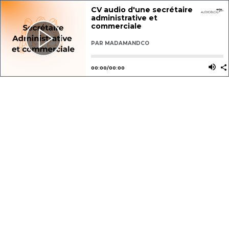
CV audio d'une secrétaire
administrative et
commerciale
PAR
MADAMANDCO
Utilisez les flèches gauche ou dro
Utili
00
:
00
/
00
:
00