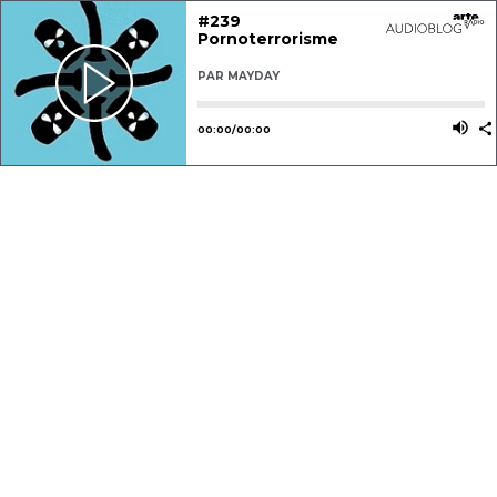
#239
Pornoterrorisme
PAR
MAYDAY
Utilisez les flèches gauche ou dro
Utili
00
:
00
/
00
:
00