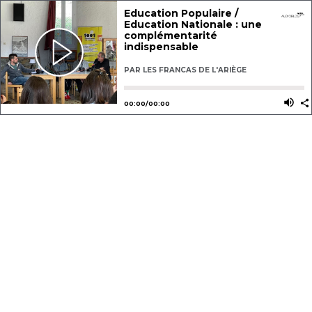
Education Populaire /
Education Nationale : une
complémentarité
indispensable
PAR
LES FRANCAS DE L'ARIÈGE
Utilisez les flèches gauche ou dro
Utili
00
:
00
/
00
:
00