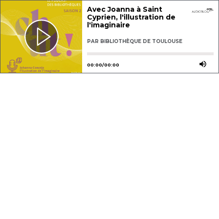
Avec Joanna à Saint
Cyprien, l'illustration de
l'imaginaire
PAR
BIBLIOTHÈQUE DE TOULOUSE
Utilisez les flèches gauche ou dro
Utili
00
:
00
/
00
:
00