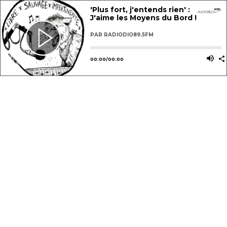
'Plus fort, j'entends rien' :
J'aime les Moyens du Bord !
PAR
RADIODIO89.5FM
Utilisez les flèches gauche ou dro
Utili
00
:
00
/
00
:
00