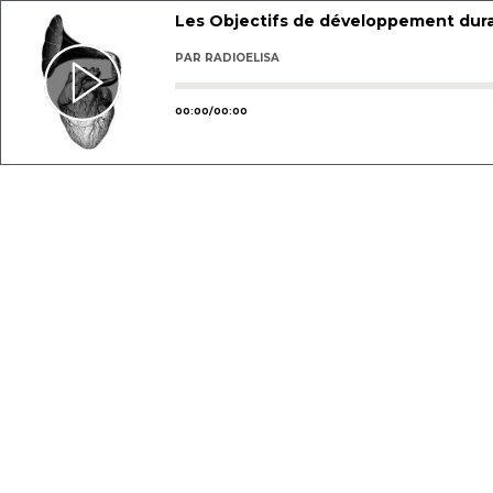
Les Objectifs de développement durab
PAR
RADIOELISA
Utilisez les flèches gauche ou droit
00
:
00
/
00
:
00