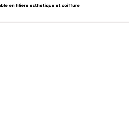
le en filière esthétique et coiffure
e pour naviguer dans la piste (Majuscule + flèches pour d