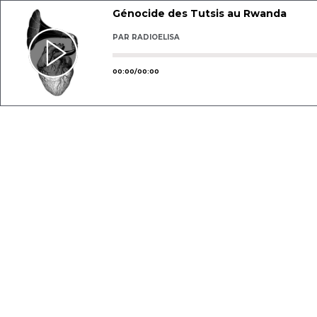
Génocide des Tutsis au Rwanda
PAR
RADIOELISA
Utilisez les flèches gauche ou droit
00
:
00
/
00
:
00