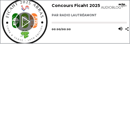
Concours Ficaht 2025
PAR
RADIO LAUTRÉAMONT
Utilisez les flèches gauche ou dro
Utili
00
:
00
/
00
:
00