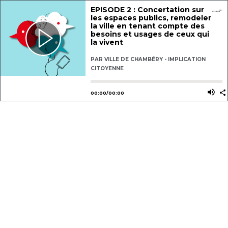
EPISODE 2 : Concertation sur
les espaces publics, remodeler
la ville en tenant compte des
besoins et usages de ceux qui
la vivent
PAR
VILLE DE CHAMBÉRY - IMPLICATION
CITOYENNE
Utilisez les flèches gauche ou dro
Utili
00
:
00
/
00
:
00