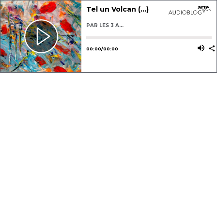
Tel un Volcan (...)
PAR
LES 3 A...
Utilisez les flèches gauche ou dro
Utili
00
:
00
/
00
:
00