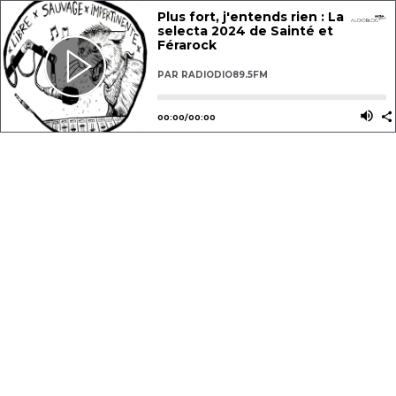
Plus fort, j'entends rien : La
selecta 2024 de Sainté et
Férarock
PAR
RADIODIO89.5FM
Utilisez les flèches gauche ou dro
Utili
00
:
00
/
00
:
00