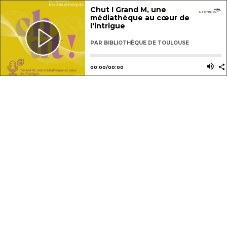
Chut ! Grand M, une
médiathèque au cœur de
l'intrigue
PAR
BIBLIOTHÈQUE DE TOULOUSE
Utilisez les flèches gauche ou dro
Utili
00
:
00
/
00
:
00