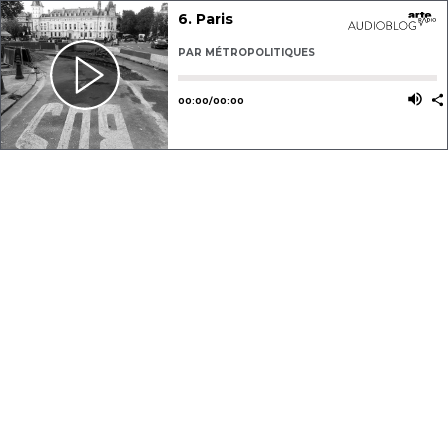
6. Paris
PAR
MÉTROPOLITIQUES
Utilisez les flèches gauche ou dro
Utili
00
:
00
/
00
:
00