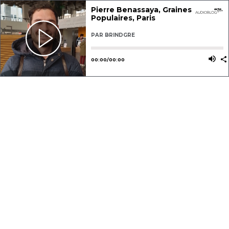
Pierre Benassaya, Graines
Populaires, Paris
PAR
BRINDGRE
Utilisez les flèches gauche ou dro
Utili
00
:
00
/
00
:
00