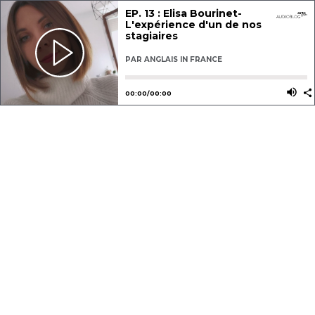
EP. 13 : Elisa Bourinet-
L'expérience d'un de nos
stagiaires
PAR
ANGLAIS IN FRANCE
Utilisez les flèches gauche ou dro
Utili
00
:
00
/
00
:
00