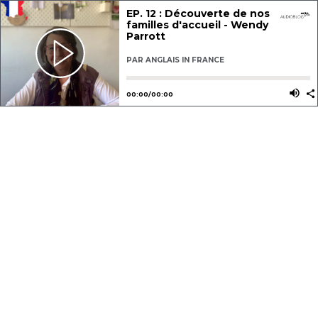
EP. 12 : Découverte de nos
familles d'accueil - Wendy
Parrott
PAR
ANGLAIS IN FRANCE
Utilisez les flèches gauche ou dro
Utili
00
:
00
/
00
:
00