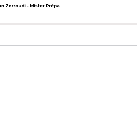
an Zerroudi - Mister Prépa
e pour naviguer dans la piste (Majuscule + flèches pour d