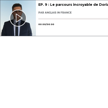
EP. 9 : Le parcours incroyable de Dori
PAR
ANGLAIS IN FRANCE
Utilisez les flèches gauche ou droit
00
:
00
/
00
:
00