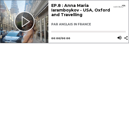
EP.8 : Anna Maria
Iaramboykov - USA, Oxford
and Travelling
PAR
ANGLAIS IN FRANCE
Utilisez les flèches gauche ou dro
Utili
00
:
00
/
00
:
00