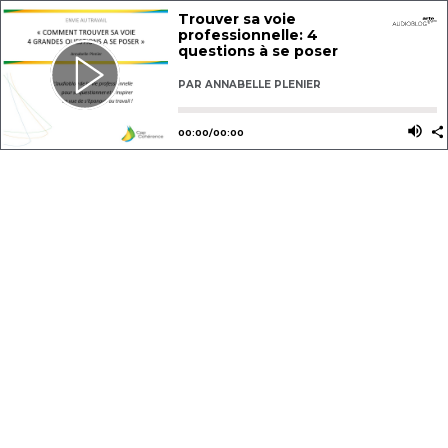
Trouver sa voie
professionnelle: 4
questions à se poser
PAR
ANNABELLE PLENIER
Utilisez les flèches gauche ou dro
Utili
00
:
00
/
00
:
00