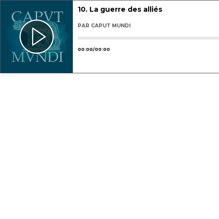
10. La guerre des alliés
PAR
CAPUT MUNDI
Utilisez les flèches gauche ou droit
00
:
00
/
00
:
00