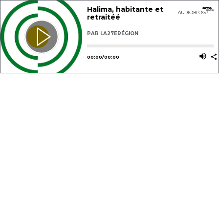
Halima, habitante et
retraitéé
PAR
LA27ERÉGION
Utilisez les flèches gauche ou dro
Utili
00
:
00
/
00
:
00