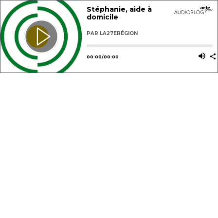
Stéphanie, aide à
domicile
PAR
LA27ERÉGION
Utilisez les flèches gauche ou dro
Utili
00
:
00
/
00
:
00