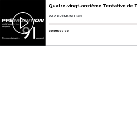
Quatre-vingt-onzième Tentative de 
PAR
PRÉMONITION
Utilisez les flèches gauche ou droit
00
:
00
/
00
:
00