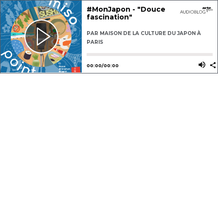
#MonJapon - "Douce
fascination"
PAR
MAISON DE LA CULTURE DU JAPON À
PARIS
Utilisez les flèches gauche ou dro
Utili
00
:
00
/
00
:
00