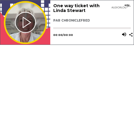
One way ticket with
Linda Stewart
PAR
CHRONICLEFRED
Utilisez les flèches gauche ou dro
Utili
00
:
00
/
00
:
00