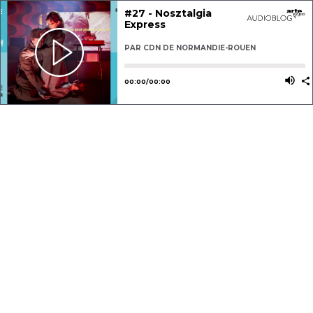
#27 - Nosztalgia
Express
PAR
CDN DE NORMANDIE-ROUEN
Utilisez les flèches gauche ou dro
Utili
00
:
00
/
00
:
00