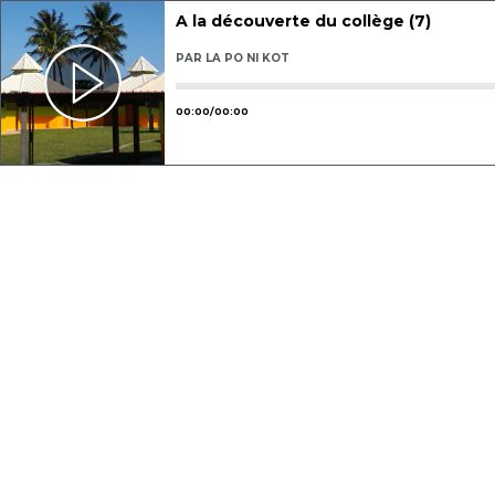
A la découverte du collège (7)
PAR
LA PO NI KOT
Utilisez les flèches gauche ou droit
00
:
00
/
00
:
00