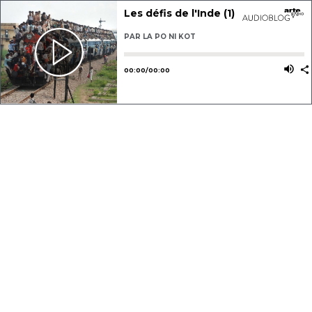
Les défis de l'Inde (1)
PAR
LA PO NI KOT
Utilisez les flèches gauche ou dro
Utili
00
:
00
/
00
:
00