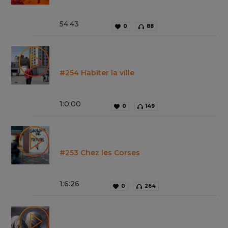
54
:
43
0
88
#254 Habiter la ville
1
:
0
:
00
0
149
#253 Chez les Corses
1
:
6
:
26
0
264