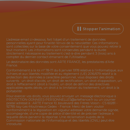
Stopper l’animation
L’adresse email ci-dessous, fait l’objet d’un traitement de données
personnelles ayant pour finalité l’envoi de la
newsletter
. Ces informations
sont collectées sur la base de votre consentement que vous pouvez retirer à
tout moment. Les informations sont conservées pendant la durée
strictement nécessaire au traitement c’est-à-dire pendant 3 (trois) ans à
compter du dernier contact émanant de l’Utilisateur.
Le destinataire des données sont ARTE FRANCE, les prestataires d’Arte
France.
Conformément à la loi n° 78-17 du 6 janvier 1978 relative à l’informatique, aux
fichiers et aux libertés modifiée et au règlement (UE) 2016/679 relatif à la
protection des données à caractère personnel, vous disposez des droits
suivants : un droit d’accès, un droit de rectification, un droit d’opposition, un
droit à l’effacement (droit à l’oubli), un droit de définir des directives
applicables après décès, un droit à la limitation du traitement, un droit à la
portabilité.
Pour exercer vos droits, vous pouvez envoyer un message électronique à :
PROTECTION-DONNEES-PERSONNELLES@artefrance.fr
ou un courrier
postal adressé à : ARTE France 10, boulevard des Frères Voisin - CS 60281 -
92785 Issy-Les-Moulineaux Cedex - France. Merci de bien vouloir
conformément à la législation en vigueur adresser votre demande signée,
accompagnée, d’une copie de pièce d’identité et de préciser l’adresse à
laquelle devra parvenir la réponse. Une réclamation auprès de la
Commission nationale de l’Informatique et des libertés (CNIL) peut être
introduite.