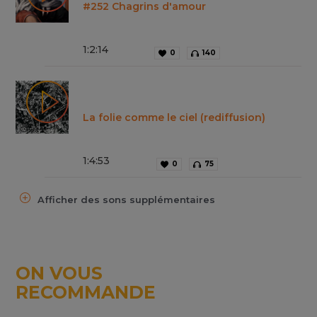
#252 Chagrins d'amour
1
:
2
:
14
0
140
La folie comme le ciel (rediffusion)
1
:
4
:
53
0
75
Afficher des sons supplémentaires
ON VOUS
RECOMMANDE