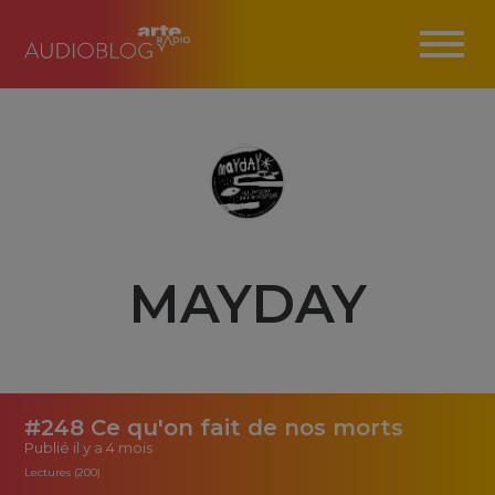
MAYDAY
#248 Ce qu'on fait de nos morts
Publié
il y a 4 mois
Lectures (200)