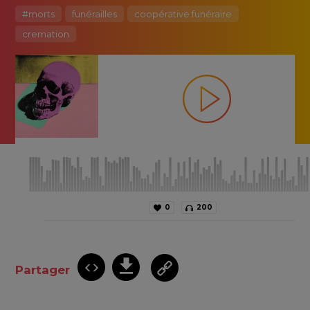
#morts
funérailles
coopérative funéraire
cremation
0
200
Partager