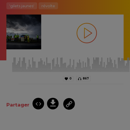
'gilets jaunes'
révolte
0
867
Partager