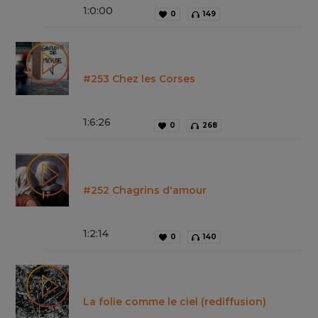
1
:
0
:
00
0
149
#253 Chez les Corses
1
:
6
:
26
0
268
#252 Chagrins d'amour
1
:
2
:
14
0
140
La folie comme le ciel (rediffusion)