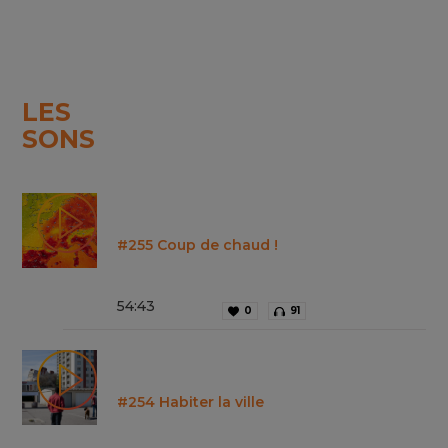
LES
SONS
#255 Coup de chaud !
54
:
43
0
91
#254 Habiter la ville