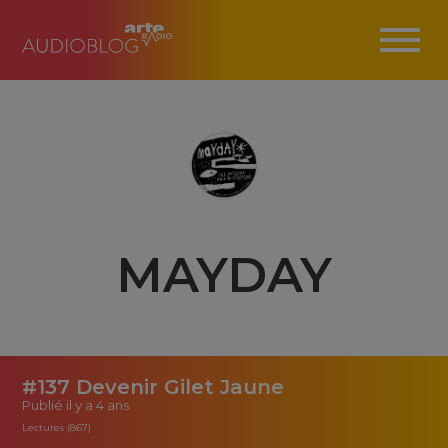
MAYDAY
#137 Devenir Gilet Jaune
Publié
il y a 4 ans
Lectures (867)