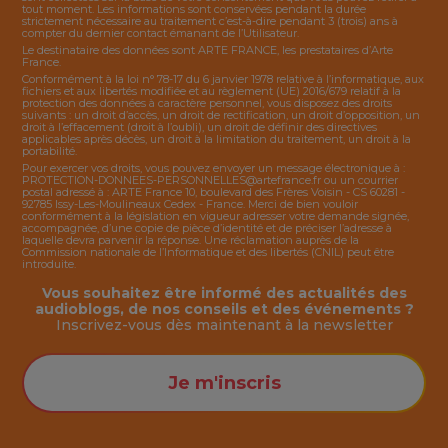
tout moment. Les informations sont conservées pendant la durée
strictement nécessaire au traitement c’est-à-dire pendant 3 (trois) ans à
compter du dernier contact émanant de l’Utilisateur.
Le destinataire des données sont ARTE FRANCE, les prestataires d’Arte
France.
Conformément à la loi n° 78-17 du 6 janvier 1978 relative à l’informatique, aux
fichiers et aux libertés modifiée et au règlement (UE) 2016/679 relatif à la
protection des données à caractère personnel, vous disposez des droits
suivants : un droit d’accès, un droit de rectification, un droit d’opposition, un
droit à l’effacement (droit à l’oubli), un droit de définir des directives
applicables après décès, un droit à la limitation du traitement, un droit à la
portabilité.
Pour exercer vos droits, vous pouvez envoyer un message électronique à :
PROTECTION-DONNEES-PERSONNELLES@artefrance.fr
ou un courrier
postal adressé à : ARTE France 10, boulevard des Frères Voisin - CS 60281 -
92785 Issy-Les-Moulineaux Cedex - France. Merci de bien vouloir
conformément à la législation en vigueur adresser votre demande signée,
accompagnée, d’une copie de pièce d’identité et de préciser l’adresse à
laquelle devra parvenir la réponse. Une réclamation auprès de la
Commission nationale de l’Informatique et des libertés (CNIL) peut être
introduite.
Vous souhaitez être informé des actualités des
audioblogs, de nos conseils et des événements ?
Inscrivez-vous dès maintenant à la
newsletter
Je m'inscris