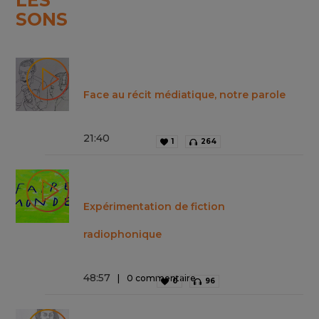
LES
SONS
Face au récit médiatique, notre parole
21
:
40
1
264
Expérimentation de fiction
radiophonique
48
:
57
0 commentaire
0
96