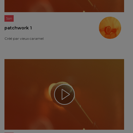
Son
patchwork 1
Créé par
vieux caramel