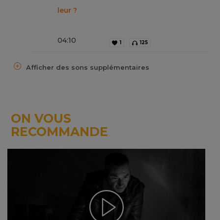
leur ?
04
:
10
1
125
Afficher des sons supplémentaires
ON VOUS
RECOMMANDE