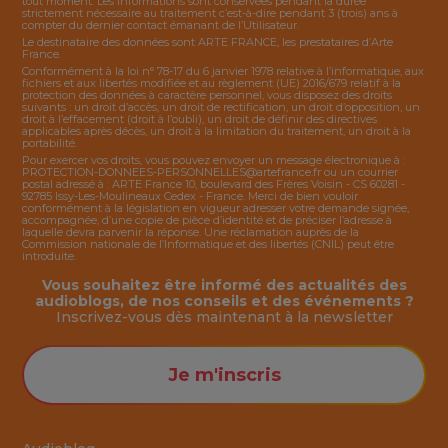
tout moment. Les informations sont conservées pendant la durée
strictement nécessaire au traitement c’est-à-dire pendant 3 (trois) ans à
compter du dernier contact émanant de l’Utilisateur.
Le destinataire des données sont ARTE FRANCE, les prestataires d’Arte
France.
Conformément à la loi n° 78-17 du 6 janvier 1978 relative à l’informatique, aux
fichiers et aux libertés modifiée et au règlement (UE) 2016/679 relatif à la
protection des données à caractère personnel, vous disposez des droits
suivants : un droit d’accès, un droit de rectification, un droit d’opposition, un
droit à l’effacement (droit à l’oubli), un droit de définir des directives
applicables après décès, un droit à la limitation du traitement, un droit à la
portabilité.
Pour exercer vos droits, vous pouvez envoyer un message électronique à :
PROTECTION-DONNEES-PERSONNELLES@artefrance.fr
ou un courrier
postal adressé à : ARTE France 10, boulevard des Frères Voisin - CS 60281 -
92785 Issy-Les-Moulineaux Cedex - France. Merci de bien vouloir
conformément à la législation en vigueur adresser votre demande signée,
accompagnée, d’une copie de pièce d’identité et de préciser l’adresse à
laquelle devra parvenir la réponse. Une réclamation auprès de la
Commission nationale de l’Informatique et des libertés (CNIL) peut être
introduite.
Vous souhaitez être informé des actualités des
audioblogs, de nos conseils et des événements ?
Inscrivez-vous dès maintenant à la
newsletter
Je m'inscris