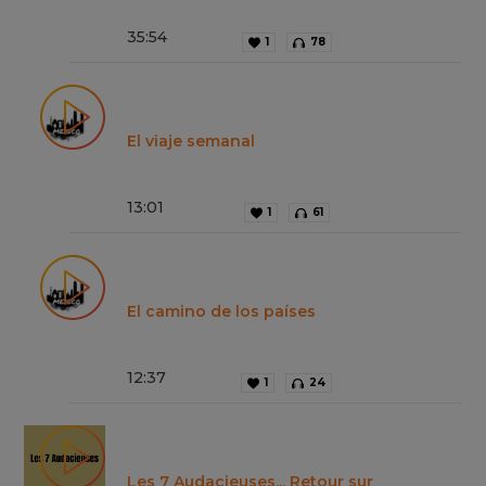
35
:
54
1
78
El viaje semanal
13
:
01
1
61
El camino de los países
12
:
37
1
24
Les 7 Audacieuses... Retour sur