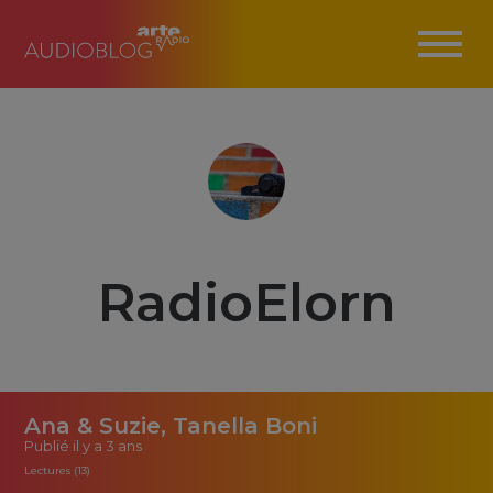
RadioElorn
Ana & Suzie, Tanella Boni
Publié
il y a 3 ans
Lectures (13)