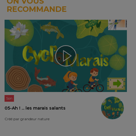
ON VOUS
RECOMMANDE
Son
05-Ah ! ... les marais salants
Créé par
grandeur nature