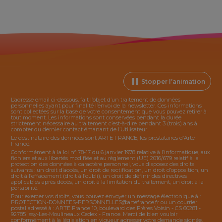
Stopper l’animation
L’adresse email ci-dessous, fait l’objet d’un traitement de données
personnelles ayant pour finalité l’envoi de la
newsletter
. Ces informations
sont collectées sur la base de votre consentement que vous pouvez retirer à
tout moment. Les informations sont conservées pendant la durée
strictement nécessaire au traitement c’est-à-dire pendant 3 (trois) ans à
compter du dernier contact émanant de l’Utilisateur.
Le destinataire des données sont ARTE FRANCE, les prestataires d’Arte
France.
Conformément à la loi n° 78-17 du 6 janvier 1978 relative à l’informatique, aux
fichiers et aux libertés modifiée et au règlement (UE) 2016/679 relatif à la
protection des données à caractère personnel, vous disposez des droits
suivants : un droit d’accès, un droit de rectification, un droit d’opposition, un
droit à l’effacement (droit à l’oubli), un droit de définir des directives
applicables après décès, un droit à la limitation du traitement, un droit à la
portabilité.
Pour exercer vos droits, vous pouvez envoyer un message électronique à :
PROTECTION-DONNEES-PERSONNELLES@artefrance.fr
ou un courrier
postal adressé à : ARTE France 10, boulevard des Frères Voisin - CS 60281 -
92785 Issy-Les-Moulineaux Cedex - France. Merci de bien vouloir
conformément à la législation en vigueur adresser votre demande signée,