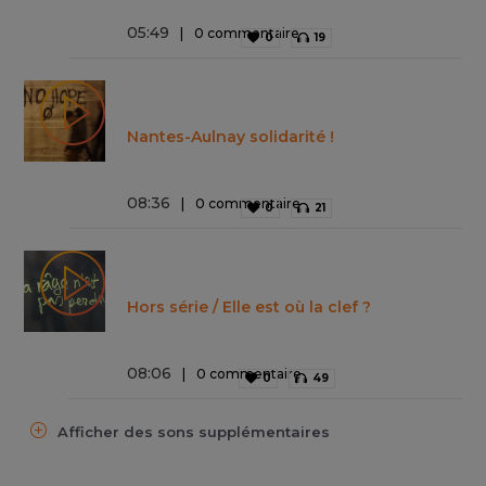
05
:
49
0 commentaire
0
19
Nantes-Aulnay solidarité !
08
:
36
0 commentaire
0
21
Hors série / Elle est où la clef ?
08
:
06
0 commentaire
0
49
Afficher des sons supplémentaires