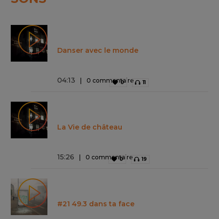
Danser avec le monde
04
:
13
0 commentaire
0
11
La Vie de château
15
:
26
0 commentaire
0
19
#21 49.3 dans ta face