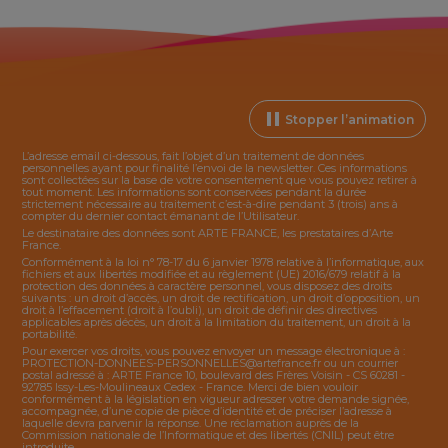
Stopper l’animation
L’adresse email ci-dessous, fait l’objet d’un traitement de données
personnelles ayant pour finalité l’envoi de la
newsletter
. Ces informations
sont collectées sur la base de votre consentement que vous pouvez retirer à
tout moment. Les informations sont conservées pendant la durée
strictement nécessaire au traitement c’est-à-dire pendant 3 (trois) ans à
compter du dernier contact émanant de l’Utilisateur.
Le destinataire des données sont ARTE FRANCE, les prestataires d’Arte
France.
Conformément à la loi n° 78-17 du 6 janvier 1978 relative à l’informatique, aux
fichiers et aux libertés modifiée et au règlement (UE) 2016/679 relatif à la
protection des données à caractère personnel, vous disposez des droits
suivants : un droit d’accès, un droit de rectification, un droit d’opposition, un
droit à l’effacement (droit à l’oubli), un droit de définir des directives
applicables après décès, un droit à la limitation du traitement, un droit à la
portabilité.
Pour exercer vos droits, vous pouvez envoyer un message électronique à :
PROTECTION-DONNEES-PERSONNELLES@artefrance.fr
ou un courrier
postal adressé à : ARTE France 10, boulevard des Frères Voisin - CS 60281 -
92785 Issy-Les-Moulineaux Cedex - France. Merci de bien vouloir
conformément à la législation en vigueur adresser votre demande signée,
accompagnée, d’une copie de pièce d’identité et de préciser l’adresse à
laquelle devra parvenir la réponse. Une réclamation auprès de la
Commission nationale de l’Informatique et des libertés (CNIL) peut être
introduite.