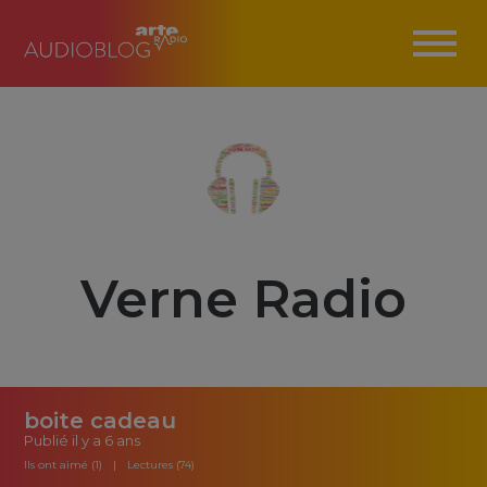
Verne Radio
boite cadeau
Publié
il y a 6 ans
Ils ont aimé (1)
Lectures (74)