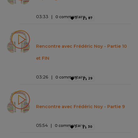
03
:
33
0 commentaire
1
87
Rencontre avec Frédéric Noy - Partie 10
et FIN
03
:
26
0 commentaire
1
29
Rencontre avec Frédéric Noy - Partie 9
05
:
54
0 commentaire
1
30