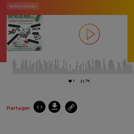
boîte cadeau
1
74
Partager