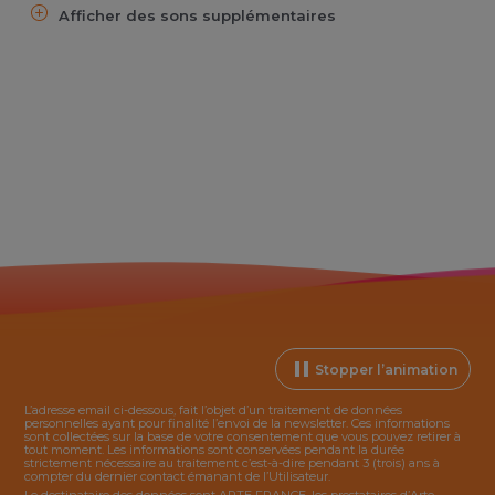
Afficher des sons supplémentaires
Stopper l’animation
L’adresse email ci-dessous, fait l’objet d’un traitement de données
personnelles ayant pour finalité l’envoi de la
newsletter
. Ces informations
sont collectées sur la base de votre consentement que vous pouvez retirer à
tout moment. Les informations sont conservées pendant la durée
strictement nécessaire au traitement c’est-à-dire pendant 3 (trois) ans à
compter du dernier contact émanant de l’Utilisateur.