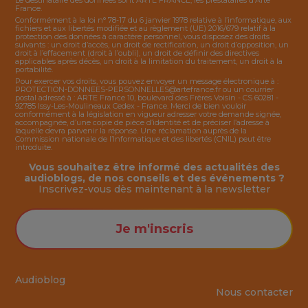
Le destinataire des données sont ARTE FRANCE, les prestataires d’Arte
France.
Conformément à la loi n° 78-17 du 6 janvier 1978 relative à l’informatique, aux
fichiers et aux libertés modifiée et au règlement (UE) 2016/679 relatif à la
protection des données à caractère personnel, vous disposez des droits
suivants : un droit d’accès, un droit de rectification, un droit d’opposition, un
droit à l’effacement (droit à l’oubli), un droit de définir des directives
applicables après décès, un droit à la limitation du traitement, un droit à la
portabilité.
Pour exercer vos droits, vous pouvez envoyer un message électronique à :
PROTECTION-DONNEES-PERSONNELLES@artefrance.fr
ou un courrier
postal adressé à : ARTE France 10, boulevard des Frères Voisin - CS 60281 -
92785 Issy-Les-Moulineaux Cedex - France. Merci de bien vouloir
conformément à la législation en vigueur adresser votre demande signée,
accompagnée, d’une copie de pièce d’identité et de préciser l’adresse à
laquelle devra parvenir la réponse. Une réclamation auprès de la
Commission nationale de l’Informatique et des libertés (CNIL) peut être
introduite.
Vous souhaitez être informé des actualités des
audioblogs, de nos conseils et des événements ?
Inscrivez-vous dès maintenant à la
newsletter
Je m'inscris
Audioblog
Nous contacter