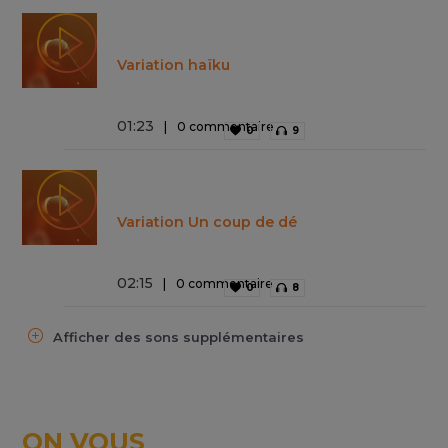
Variation haïku
01
:
23
0 commentaire
0
9
Variation Un coup de dé
02
:
15
0 commentaire
0
8
Afficher des sons supplémentaires
ON VOUS