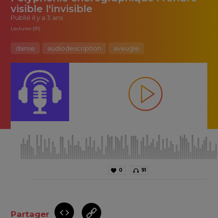
visible l'invisible
Publié
il y a 3 ans
Lectures (91)
danse
audiodescription
aveugle
0
91
Partager