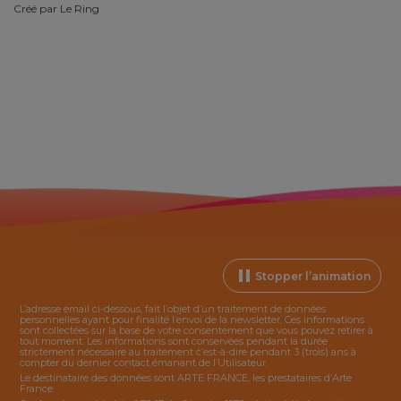
Créé par
Le Ring
Stopper l’animation
L’adresse email ci-dessous, fait l’objet d’un traitement de données
personnelles ayant pour finalité l’envoi de la
newsletter
. Ces informations
sont collectées sur la base de votre consentement que vous pouvez retirer à
tout moment. Les informations sont conservées pendant la durée
strictement nécessaire au traitement c’est-à-dire pendant 3 (trois) ans à
compter du dernier contact émanant de l’Utilisateur.
Le destinataire des données sont ARTE FRANCE, les prestataires d’Arte
France.