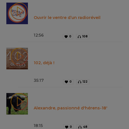
Ouvrir le ventre d’un radioréveil
12
:
56
0
108
102, déjà !
35
:
17
0
122
Alexandre, passionné d'hérens-18'
18
:
15
0
48