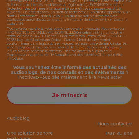
Conformément à la loi n° 78-17 du 6 janvier 1978 relative à l’informatique, aux
fichiers et aux libertés modifiée et au règlement (UE) 2016/679 relatif à la
protection des données à caractère personnel, vous disposez des droits
suivants : un droit d’accès, un droit de rectification, un droit d’opposition, un
droit à l’effacement (droit à l’oubli), un droit de définir des directives
applicables après décès, un droit à la limitation du traitement, un droit à la
portabilité.
Pour exercer vos droits, vous pouvez envoyer un message électronique à :
PROTECTION-DONNEES-PERSONNELLES@artefrance.fr
ou un courrier
postal adressé à : ARTE France 10, boulevard des Frères Voisin - CS 60281 -
92785 Issy-Les-Moulineaux Cedex - France. Merci de bien vouloir
conformément à la législation en vigueur adresser votre demande signée,
accompagnée, d’une copie de pièce d’identité et de préciser l’adresse à
laquelle devra parvenir la réponse. Une réclamation auprès de la
Commission nationale de l’Informatique et des libertés (CNIL) peut être
introduite.
Vous souhaitez être informé des actualités des
audioblogs, de nos conseils et des événements ?
Inscrivez-vous dès maintenant à la
newsletter
Je m'inscris
Audioblog
Nous contacter
Une solution sonore
Plan du site
portée par