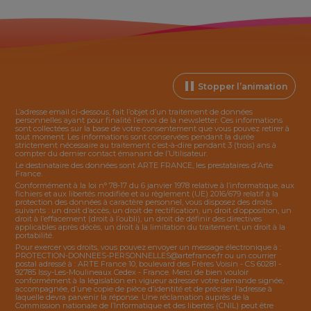
Stopper l’animation
L’adresse email ci-dessous, fait l’objet d’un traitement de données
personnelles ayant pour finalité l’envoi de la
newsletter
. Ces informations
sont collectées sur la base de votre consentement que vous pouvez retirer à
tout moment. Les informations sont conservées pendant la durée
strictement nécessaire au traitement c’est-à-dire pendant 3 (trois) ans à
compter du dernier contact émanant de l’Utilisateur.
Le destinataire des données sont ARTE FRANCE, les prestataires d’Arte
France.
Conformément à la loi n° 78-17 du 6 janvier 1978 relative à l’informatique, aux
fichiers et aux libertés modifiée et au règlement (UE) 2016/679 relatif à la
protection des données à caractère personnel, vous disposez des droits
suivants : un droit d’accès, un droit de rectification, un droit d’opposition, un
droit à l’effacement (droit à l’oubli), un droit de définir des directives
applicables après décès, un droit à la limitation du traitement, un droit à la
portabilité.
Pour exercer vos droits, vous pouvez envoyer un message électronique à :
PROTECTION-DONNEES-PERSONNELLES@artefrance.fr
ou un courrier
postal adressé à : ARTE France 10, boulevard des Frères Voisin - CS 60281 -
92785 Issy-Les-Moulineaux Cedex - France. Merci de bien vouloir
conformément à la législation en vigueur adresser votre demande signée,
accompagnée, d’une copie de pièce d’identité et de préciser l’adresse à
laquelle devra parvenir la réponse. Une réclamation auprès de la
Commission nationale de l’Informatique et des libertés (CNIL) peut être