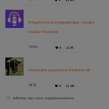
0
122
Polyphonie chorégraphique : rendre
visible l'invisible
1
:
9
:
54
0
91
Alexandre, passionné d'hérens-18'
18
:
15
0
48
Afficher des sons supplémentaires