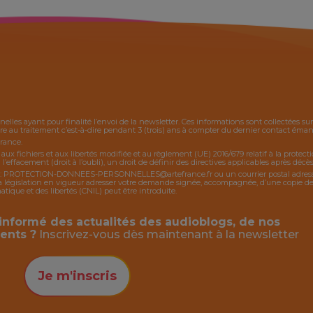
nelles ayant pour finalité l’envoi de la
newsletter
. Ces informations sont collectées s
 au traitement c’est-à-dire pendant 3 (trois) ans à compter du dernier contact émanan
France.
, aux fichiers et aux libertés modifiée et au règlement (UE) 2016/679 relatif à la protec
 l’effacement (droit à l’oubli), un droit de définir des directives applicables après décès,
:
PROTECTION-DONNEES-PERSONNELLES@artefrance.fr
ou un courrier postal adres
égislation en vigueur adresser votre demande signée, accompagnée, d’une copie de piè
ique et des libertés (CNIL) peut être introduite.
informé des actualités des audioblogs, de nos
ents ?
Inscrivez-vous dès maintenant à la
newsletter
Je m'inscris