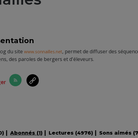
entation
og du site
, permet de diffuser des séquen
www.sonnailles.net
ens, des paroles de bergers et d'éleveurs.
ger
0
)
Abonnés (
1
)
Lectures (
4976
)
Sons aimés (