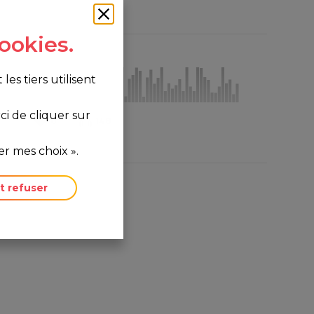
ookies.
s tiers utilisent
i de cliquer sur
0
148
r mes choix ».
t refuser