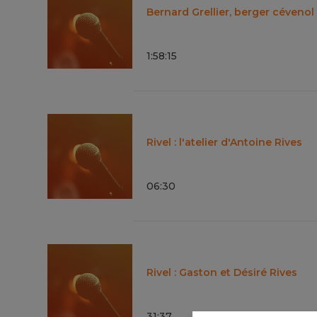
Bernard Grellier, berger cévenol
1
:
58
:
15
Rivel : l'atelier d'Antoine Rives
06
:
30
Rivel : Gaston et Désiré Rives
31
:
37