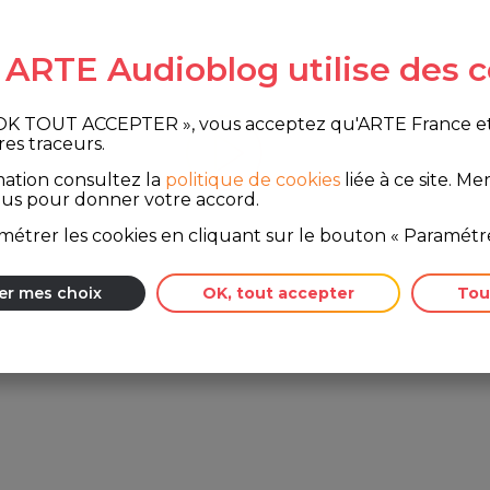
e ARTE Audioblog utilise des c
 OK TOUT ACCEPTER », vous acceptez qu'ARTE France et le
ère
res traceurs.
mation consultez la
politique de cookies
liée à ce site.
Merc
ous pour donner votre accord.
étrer les cookies en cliquant sur le bouton « Paramétre
er mes choix
OK, tout accepter
Tou