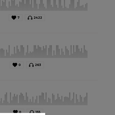
7
2422
0
263
0
155