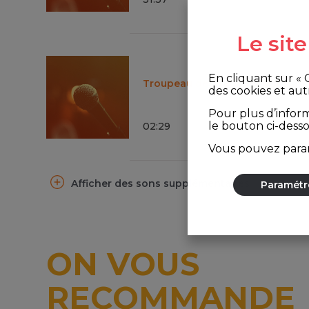
Le sit
En cliquant sur «
Troupeau des cabanes d'Ansab
des cookies et aut
Pour plus d’infor
le bouton ci-dess
02
:
29
Vous pouvez param
Afficher des sons supplémentaires
Paramétr
ON VOUS
RECOMMANDE