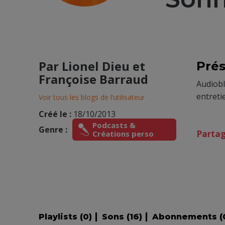
Par
Lionel Dieu et
Prés
Françoise Barraud
Audiobl
entreti
Voir tous les blogs de l’utilisateur
Créé le :
18/10/2013
Podcasts &
Genre :
Parta
Créations perso
Playlists (
0
)
Sons (
16
)
Abonnements (